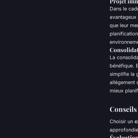
Projet imm
Dans le cadr
avantageux e
que leur men
planificatio
environneme
Consolidat
La consolida
bénéfique. E
simplifie la
allègement d
mieux plani
Conseils
Choisir un
c
approfondie 
Évaluation