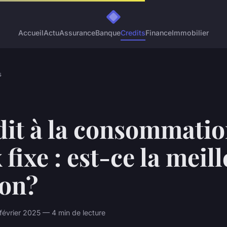
Accueil
Actu
Assurance
Banque
Credits
Finance
Immobilier
s
dit à la consommatio
 fixe : est-ce la meil
ion?
février 2025 — 4 min de lecture