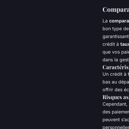
Comparai
La
comparais
bon type de
garantissant
crédit à
tau
que vos pai
dans la gest
Caractéris
Un crédit à 
bas au dépar
offrir des é
Risques as
Cependant,
des paiemen
peuvent s’a
personnelle