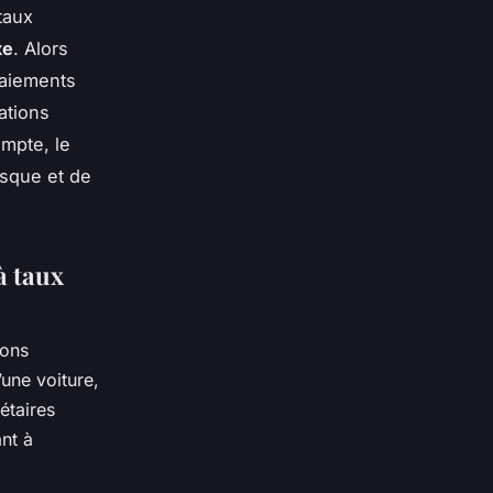
taux
xe
. Alors
 paiements
ations
ompte, le
isque et de
à taux
ions
’une voiture,
étaires
nt à