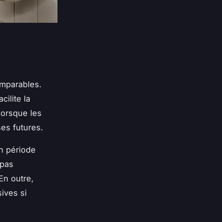
comparables.
ilite la
lorsque les
es futures.
n période
 pas
En outre,
ives si