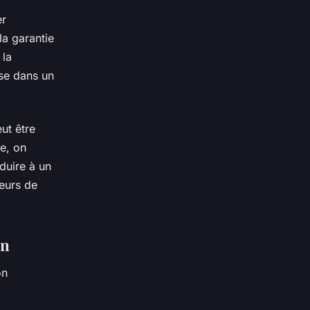
er
la garantie
 la
use dans un
ut être
e, on
duire à un
teurs de
on
on