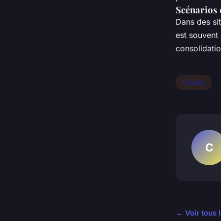
Scénarios o
Dans des si
est souvent 
consolidation
Credits
C
← Voir tous l