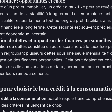
obilier : opportunités et choix
e d’un projet immobilier, un crédit à taux fixe peut se révél
n raison de sa stabilité à long terme. Les emprunteurs ont 
sualité restera la même tout au long du prêt, facilitant ainsi
n financière à long terme. Cette sécurité est souvent précie
nt économique incertain.
ion de dettes et impact sur les finances personnelles
tion de dettes constitue un autre scénario où le taux fixe pe
n regroupant plusieurs dettes sous une seule mensualité fix
 gestion des finances personnelles. Cela peut également con
u stress lié aux variations de taux, permettant aux emprun
fier leurs remboursements.
 pour choisir le bon crédit à la consommati
rédit à la consommation
adapté requiert une compréhensi
des critères influençant ce choix.
 de sa capacité de remboursement