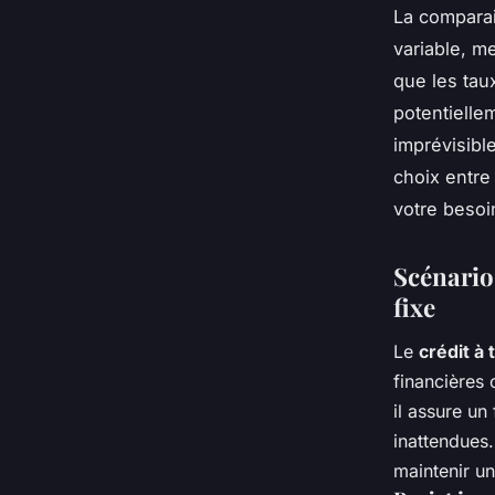
La comparai
variable, m
que les taux
potentielle
imprévisibl
choix entr
votre besoin
Scénario
fixe
Le
crédit à 
financières 
il assure un
inattendues.
maintenir un