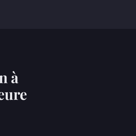
n à
leure