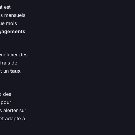
t est
es mensuels
ue mois
gagements
néficier des
frais de
nt un
taux
z des
 pour
 alerter sur
 et adapté à