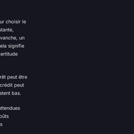
ur choisir le
tante,
revanche, un
la signifie
ertitude
rêt peut être
crédit peut
stent bas.
attendues
oûts
es