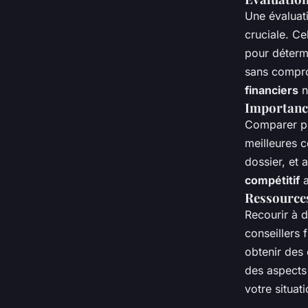
Une évaluat
cruciale. C
pour déterm
sans compro
financiers
n
Importance
Comparer pl
meilleures c
dossier, et 
compétitif
a
Ressources
Recourir à 
conseillers
obtenir des 
des aspects 
votre situati