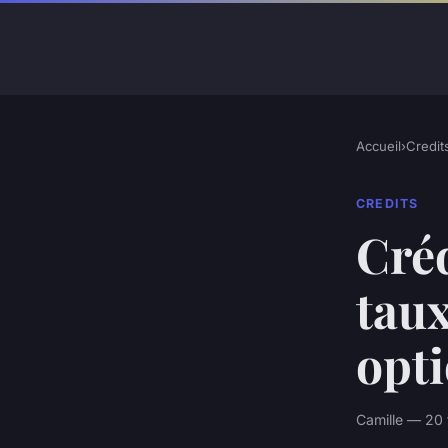
Accueil
›
Credit
CREDITS
Cré
taux
opt
Camille — 20 